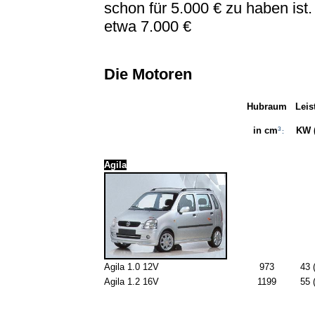
schon für 5.000 € zu haben ist
etwa 7.000 €
Die Motoren
Hubraum
Leis
3
KW (
in cm
:
Agila
Agila 1.0 12V
973
43 
Agila 1.2 16V
1199
55 