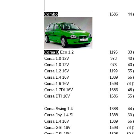
Combo
1686
44 
Corsa B
Eco 1.2
1195
33 
Corsa 1.0 12V
973
40 
Corsa 1.0 12V
973
40 
Corsa 1.2 16V
1199
55 
Corsa 1.4 16V
1389
66 
Corsa 1.6 16V
1598
78 (
Corsa 1.7DI 16V
1686
48 
Corsa DTI 16V
1686
55 
Corsa Swing 1.4
1388
44 
Corsa Joy 1.4 Si
1388
60 
Corsa 1.4 16V
1389
66 
Corsa GSI 16V
1598
78 (
Corsa GSI 16V
1598
80 (