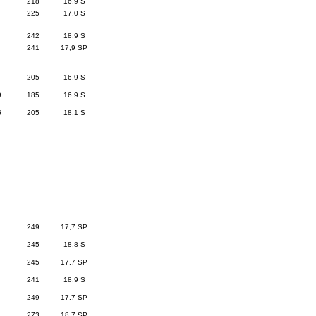
218
16,9 S
225
17,0 S
242
18,9 S
241
17,9 SP
205
16,9 S
9
185
16,9 S
5
205
18,1 S
249
17,7 SP
245
18,8 S
245
17,7 SP
241
18,9 S
249
17,7 SP
273
18,7 SP