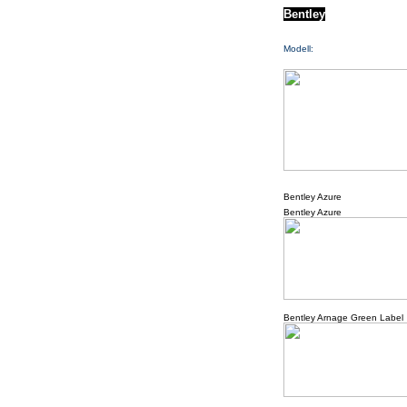
Bentley
Modell:
Bentley Azure
Bentley Azure
Bentley Arnage Green Label