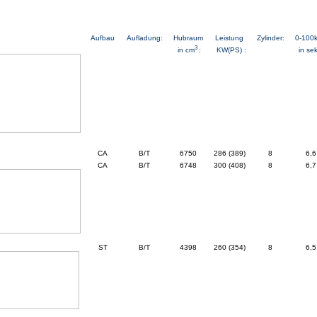
Aufbau
Aufladung:
Hubraum
Leistung
Zylinder:
0-100
3
KW(PS) :
in sek
in cm
:
CA
B/T
6750
286 (389)
8
6,6
CA
B/T
6748
300 (408)
8
6,7
ST
B/T
4398
260 (354)
8
6,5