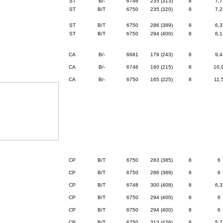
ST
B/-
6746
235 (313)
8
7,7
ST
B/T
6750
235 (320)
8
7,2
ST
B/T
6750
286 (389)
8
6,3
ST
B/T
6750
294 (400)
8
6,1
CA
B/-
6681
179 (243)
8
9,4
CA
B/-
6746
160 (215)
8
10,
CA
B/-
6750
165 (225)
8
11,
CP
B/T
6750
283 (385)
8
6
CP
B/T
6750
286 (389)
8
6
CP
B/T
6748
300 (408)
8
6,3
CP
B/T
6750
294 (400)
8
6
CP
B/T
6750
294 (400)
8
6
CP
B/T
6750
313 (426)
8
5,7