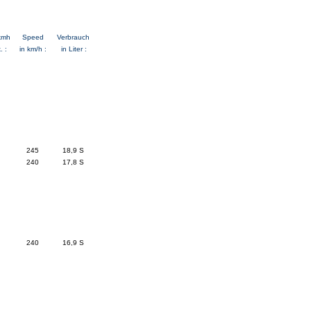
kmh
Speed
Verbrauch
. :
in km/h :
in Liter :
245
18,9 S
240
17,8 S
240
16,9 S