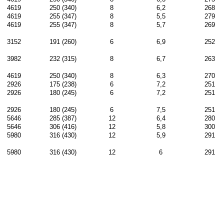
4619
250 (340)
8
6,2
268
4619
255 (347)
8
5,5
279
4619
255 (347)
8
5,7
269
3152
191 (260)
6
6,9
252
3982
232 (315)
8
6,7
263
4619
250 (340)
8
6,3
270
2926
175 (238)
6
7,2
251
2926
180 (245)
6
7,2
251
2926
180 (245)
6
7,5
251
5646
285 (387)
12
6,4
280
5646
306 (416)
12
5,8
300
5980
316 (430)
12
5,9
291
5980
316 (430)
12
6
291