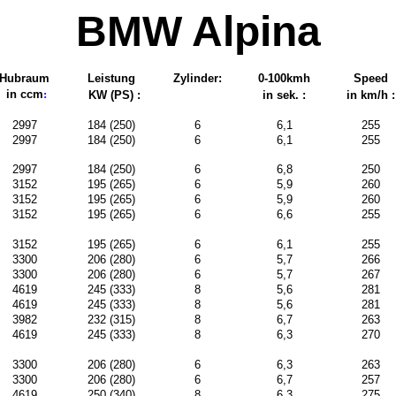
BMW Alpina
Hubraum
Leistung
Zylinder:
0-100kmh
Speed
in ccm
:
KW (PS) :
in sek. :
in km/h :
2997
184 (250)
6
6,1
255
2997
184 (250)
6
6,1
255
2997
184 (250)
6
6,8
250
3152
195 (265)
6
5,9
260
3152
195 (265)
6
5,9
260
3152
195 (265)
6
6,6
255
3152
195 (265)
6
6,1
255
3300
206 (280)
6
5,7
266
3300
206 (280)
6
5,7
267
4619
245 (333)
8
5,6
281
4619
245 (333)
8
5,6
281
3982
232 (315)
8
6,7
263
4619
245 (333)
8
6,3
270
3300
206 (280)
6
6,3
263
3300
206 (280)
6
6,7
257
4619
250 (340)
8
6,3
275